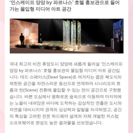
‘인스케이프 양양 by 파르나스’ 호텔 홍보관으로 들어
가는 몰입형 미디어 아트 공간
국내 최고의 비전 휴양도시 양양에 새롭게 들어설 
‘인스케이프 
양양 by 파르나스’ 
호텔 홍보관의 
몰입형 미디어 아트 공간
입
니다. 
데드 스페이스(Dead Space)로 여겨지는 좁은 
복도식의 
제한된 공간
을 자연스러운 동선으로 연계하여 시나리오의 흐
름과 씬(Scene) 전환에 몰입할 수 있는 전이 공간으로 구현했
습니다. 
바쁜 도심에서 평화로운 숲속으로 이동하며 마지막에
는 노을이 내려앉은 바다에 도착하는 감성적인 연출은 도시와 
자연을 대비시키며 관객의 상상력과 일탈을 자극하였고, 
공간
의 특성을 고려한 
전문 하드웨어 설계와 자체 개발한 커스텀 
소프트웨어로 완성도 높은 결과물을 선보였습니다.