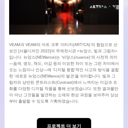
VEAM과 VEAM의 아트 크루 ‘아티카(ART!CA)’의 협업으로 선
보인 [서울디자인 2022]의 주제전시관 <뉴앙스, 빛과 그림자>
입니다. 뉴앙스(NEWance)는 
‘뉘앙스(nuance)’의 사전적 의미
―음색, 명도, 채도, 어감 등의 미묘한 차이 또는 그런 차이에서 
오는 느낌이나 인상―에 ‘디지털 융합’적인 사고와 방식을 결합
한 
‘새로운 뉴앙스(NEWance)의 발견’을 
의미합니다. 
빛
과 그
림자의 상반된 콘트라스트(Contrast)에서 느껴지는 미감과 조
화를 다양한 디지털 작품을 통해 선보였습니다. 또한 
결과물만
이 아닌 그것들을 발견하는 소재와 현상 과정을 보여주어 상상
부터 출발할 수 있도록 기획하였습니다.
프로젝트 더 보기