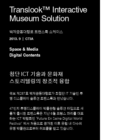
Translook™ Interactive
Museum Solution
백제금동대향로 트랜스룩 쇼케이스
2013. 9 | CTIA
Space & Media
Digital Contents
첨단 ICT 기술과 문화재
스토리텔링의 창조적 융합
국보 제287호 백제금동대향로가 최첨단 IT 기술인 투
명 디스플레이 솔루션 트랜스룩과 만났습니다.
47인치 투명디스플레이 박물관형 솔루션 타입으로 새
롭게 출시된 트랜스룩은 지난 6월 프랑스 파리를 대표
하는 ICT 박람회인 'Future En Seine Digital World
Festival' 에서 처음으로 공개된 이후 유럽 내 다수의
유명 박물관으로부터 러브콜을 받고 있습니다.