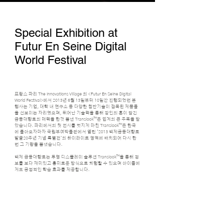
Special Exhibition at
Futur En Seine Digital
World Festival
프랑스 파리 The Innovations Village 의 <Futur En Seine Digital
World Festival>에서 2013년 6월 13일부터 10일간 진행되었던 본
행사는 기업, 대학 내 연구소 등 다양한 첨단기술이 접목된 제품들
을 선보이는 자리였으며, 뛰어난 기술력을 통해 장인의 혼이 담긴
금동대향로의 매력을 한껏 뽐낸 Translook™은 업계의 큰 주목을 받
았습니다. 파리에서의 첫 전시를 멋지게 마친 Translook
™은 한국
에 돌아오자마자 국립부여박물관에서 열린 ‘2013 백제금동대향로
발굴20주년 기념 특별전’의 하이라이트 영역에 배치되어 다시 한
번 그 기량을 뽐냈습니다.
백제 금동대향로는 투명 디스플레이 솔루션 Translook™을 통해 정
보를 보다 재미있고 흥미로운 방식으로 체험할 수 있으며 아이들에
게도 긍정적인 학습 효과를 제공합니다.