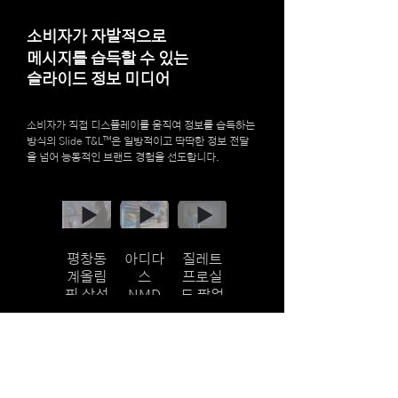
소비자가 자발적으로
메시지를 습득할 수 있는
슬라이드 정보 미디어
소비자가 직접 디스플레이를 움직여 정보를 습득하는
방식의 Slide T&L™은 일방적이고 딱딱한 정보 전달
을 넘어 능동적인 브랜드 경험을 선도합니다.
평창동
아디다
질레트
평창동
계올림
스
프로실
계올림
픽 삼성
NMD
드 팝업
픽 삼성
전자 브
V3 디지
스토어,
전자 브
랜드관,
털 쇼케
2016
랜드관,
2018
이스 |
2018
2022. 9