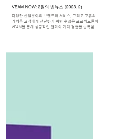
VEAM
2023년 2월 28일
VEAM NOW: 2월의 빔뉴스 (2023. 2)
다양한 산업분야의 브랜드와 서비스, 그리고 고유의
가치를 고객에게 전달하기 위한 수많은 프로젝트들이
VEAM을 통해 성공적인 결과와 가치 경험을 습득할
기회를 가졌습니다. 경험의 가치를 높인 지난 2022년
VEAM의 작품을 선보입니다.