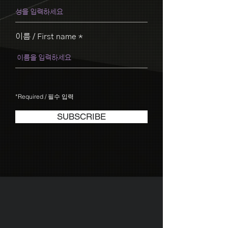
이름 / First name
*Required / 필수 입력
SUBSCRIBE