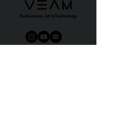
Multisensory Art & Technology
ABOUT
A
BO
UT US
SERVICES
VEAMERS
JOIN US
CONTACT