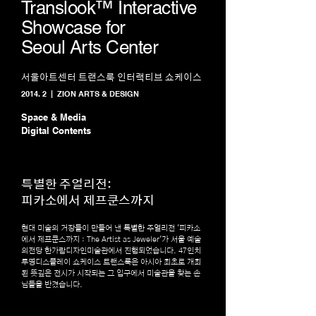
Translook™ Interactive
Showcase for
Seoul Arts Center
서울아트센터 트랜스룩 인터랙티브 쇼케이스
2014. 2 | ZION ARTS & DESIGN
Space & Media
Digital Contents
특별한 주얼리전:
피카소에서 제프쿤스까지
현대 미술의 거장들이 만들어 낸 특별한 주얼리전 '피카소
에서 제프쿤스까지 : The Artist as Jeweler'가 서울 예술
의전당 한가람디자인미술관에서 진행되었습니다. 47인치
투명디스플레이 쇼케이스 트랜스룩은 아시아 최초로 개최
된 뜻깊은 전시가 시작되는 그 입구에서 미술관을 찾는 손
님들을 반겼습니다.