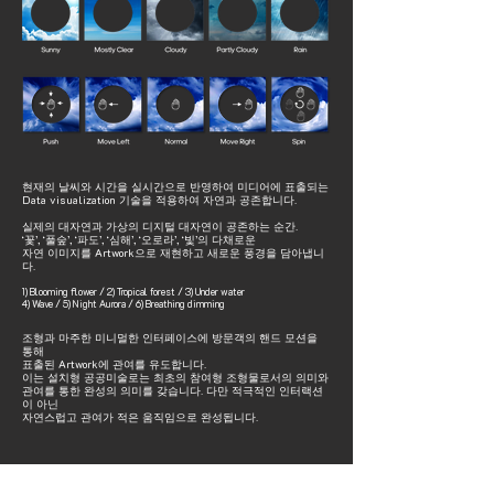
현재의 날씨와 시간을 실시간으로 반영하여 미디어에 표출되는
Data visualization 기술을 적용하여 자연과 공존합니다.
실제의 대자연과 가상의 디지털 대자연이 공존하는 순간.
‘꽃’, ‘풀숲’, ‘파도’, ‘심해’, ‘오로라’, ‘빛’의 다채로운
자연 이미지를 Artwork으로 재현하고 새로운 풍경을 담아냅니
다.
1) Blooming flower / 2) Tropical forest / 3) Under water
4) Wave / 5) Night Aurora / 6) Breathing dimming
조형과 마주한 미니멀한 인터페이스에 방문객의 핸드 모션을
통해
표출된 Artwork에 관여를 유도합니다.
이는 설치형 공공미술로는 최초의 참여형 조형물로서의 의미와
관여를 통한 완성의 의미를 갖습니다.
다만 적극적인 인터랙션
이 아닌
자연스럽고
관여가 적은 움직임으로 완성됩니다.