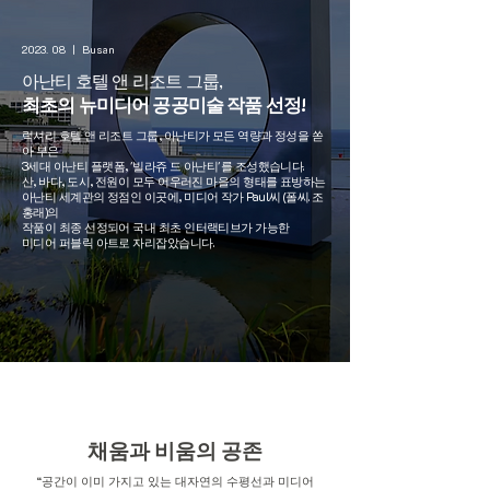
2023. 08 | Busan
아난티 호텔 앤 리조트 그룹,
최초의 뉴미디어 공공미술 작품 선정!
럭셔리 호텔 앤 리조트 그룹, 아난티가 모든 역량과 정성을 쏟
아 부은
3세대 아난티 플랫폼, '빌라쥬 드 아난티'를 조성했습니다.
산, 바다, 도시, 전원이 모두 어우러진 마을의 형태를 표방하는
아난티 세계관의 정점인 이곳에, 미디어 작가 Paul씨 (폴씨. 조
홍래)의
작품이 최종 선정되어 국내 최초 인터랙티브가 가능한
미디어 퍼블릭 아트로 자리잡았습니다.
채움과 비움의 공존
“공간이 이미 가지고 있는 대자연의 수평선과 미디어