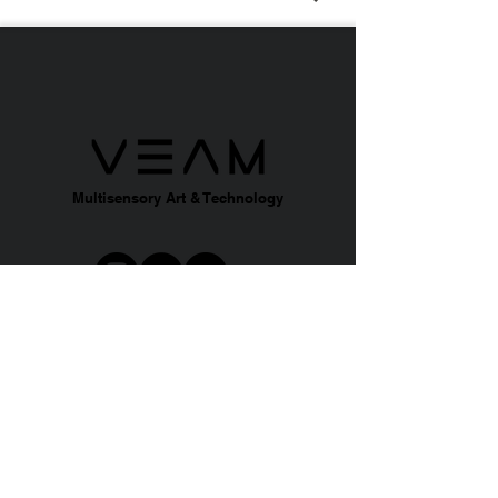
Multisensory Art & Technology
ABOUT
A
BO
UT US
SERVICES
VEAMERS