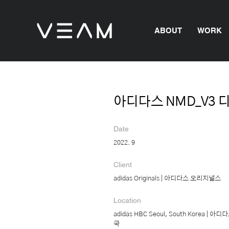
ABOUT
WORK
아디다스 NMD_V3
Date
2022. 9
Client
adidas Originals | 아디다스 오리지널스
Location
adidas HBC Seoul, South Korea 
국