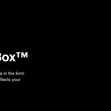
Box™
a in the form
flects your